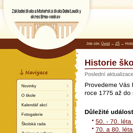
Základní škola a Mateřská škola
Dolní Loučky
okres Brno-venkov
Jste zde:
Úvod
→
ZŠ
→ Histor
Historie ško
Navigace
Poslední aktualizac
Provedeme Vás hi
Novinky
roce 1775 až do 
O škole
Kalendář akcí
Důležité událost
Fotogalerie
50. - 70. léta
Školská rada
70. a 80. léta