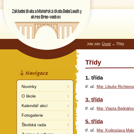
Základní škola a Mateřská škola
Dolní Loučky
okres Brno-venkov
Jste zde:
Úvod
→ Třídy
Třídy
Navigace
1. třída
Novinky
tř. uč.
Mgr. Libuše Richtero
O škole
3. třída
Kalendář akcí
tř. uč.
Mgr. Vlasta Bednářo
Fotogalerie
5. třída
Školská rada
tř. uč.
Mgr. Květoslava Mal