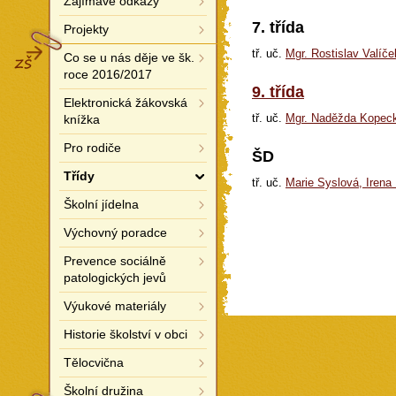
Zajímavé odkazy
7. třída
Projekty
ZŠ
tř. uč.
Mgr. Rostislav Valíče
Co se u nás děje ve šk.
roce 2016/2017
9. třída
Elektronická žákovská
tř. uč.
Mgr. Naděžda Kopec
knížka
Pro rodiče
ŠD
Třídy
tř. uč.
Marie Syslová, Irena
Školní jídelna
Výchovný poradce
Prevence sociálně
patologických jevů
Výukové materiály
Historie školství v obci
Tělocvična
Školní družina