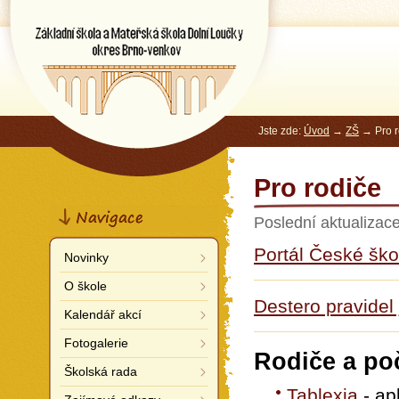
Základní škola a Mateřská škola
Dolní Loučky
okres Brno-venkov
Jste zde:
Úvod
→
ZŠ
→ Pro r
Pro rodiče
Navigace
Poslední aktualizac
Portál České ško
Novinky
O škole
Destero pravidel 
Kalendář akcí
Fotogalerie
Rodiče a po
Školská rada
Tablexia
- ap