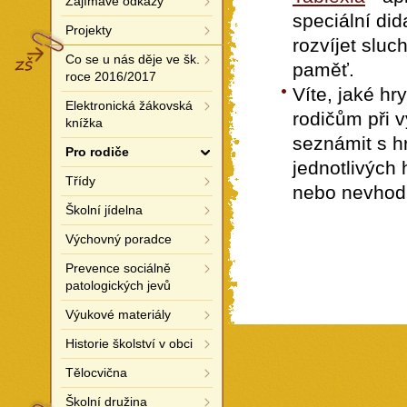
Zajímavé odkazy
speciální did
Projekty
ZŠ
rozvíjet sluc
Co se u nás děje ve šk.
paměť.
roce 2016/2017
Víte, jaké hr
Elektronická žákovská
rodičům při v
knížka
seznámit s h
Pro rodiče
jednotlivých
Třídy
nebo nevhodn
Školní jídelna
Výchovný poradce
Prevence sociálně
patologických jevů
Výukové materiály
Historie školství v obci
Tělocvična
Školní družina