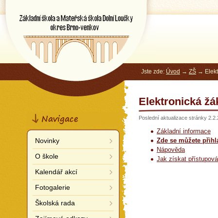
Základní škola a Mateřská škola
Dolní Loučky
okres Brno-venkov
Jste zde:
Úvod
→
ZŠ
→ Elekt
Elektronická žá
Navigace
Poslední aktualizace stránky 2.2
Základní informace
Novinky
Zde se můžete přihl
Nápověda
O škole
Jak získat přístupová
Kalendář akcí
Fotogalerie
Školská rada