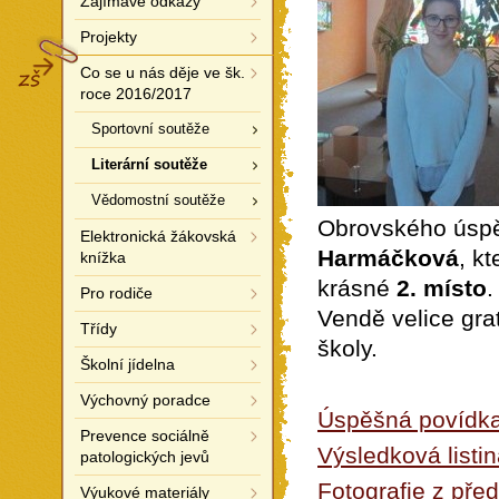
Zajímavé odkazy
Projekty
ZŠ
Co se u nás děje ve šk.
roce 2016/2017
Sportovní soutěže
Literární soutěže
Vědomostní soutěže
Obrovského úsp
Elektronická žákovská
Harmáčková
, k
knížka
krásné
2. místo
.
Pro rodiče
Vendě velice gra
Třídy
školy.
Školní jídelna
Výchovný poradce
Úspěšná povídk
Prevence sociálně
Výsledková listi
patologických jevů
Fotografie z pře
Výukové materiály