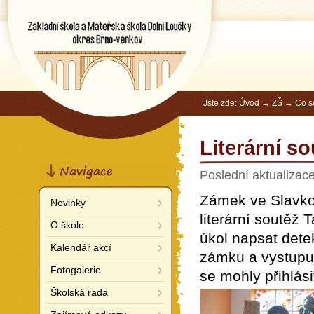
Základní škola a Mateřská škola
Dolní Loučky
okres Brno-venkov
Jste zde:
Úvod
→
ZŠ
→
Co s
Literární s
Navigace
Poslední aktualizac
Zámek ve Slavkov
Novinky
literární soutěž
O škole
úkol napsat dete
Kalendář akcí
zámku a vystupu
Fotogalerie
se mohly přihlási
Školská rada