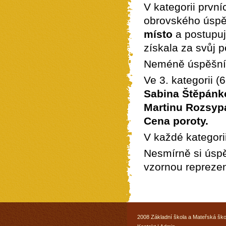
V kategorii první
obrovského úsp
místo
a postupuj
získala za svůj 
Neméně úspěšní by
Ve 3. kategorii (
Sabina Štěpánko
Martinu
Rozsypal
Cena poroty.
V každé kategorii
Nesmírně si úspě
vzornou reprezen
2008 Základní škola a Mateřská ško