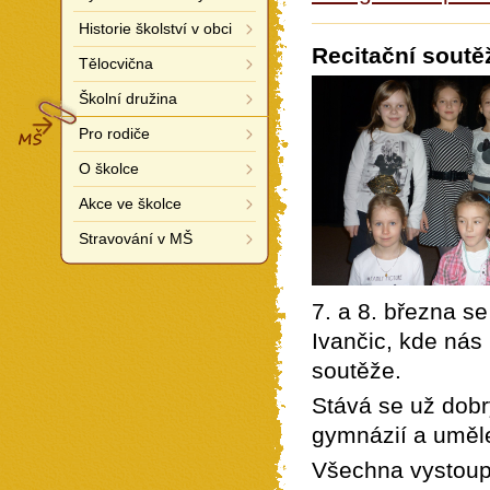
Historie školství v obci
Recitační soutě
Tělocvična
Školní družina
MŠ
Pro rodiče
O školce
Akce ve školce
Stravování v MŠ
7. a 8. března se
Ivančic, kde nás
soutěže.
Stává se už dobr
gymnázií a uměle
Všechna vystoupe