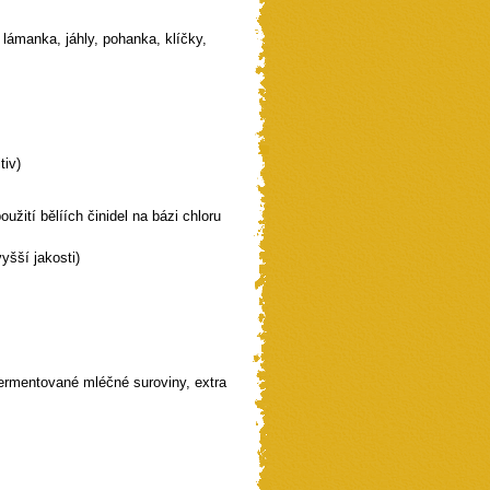
 lámanka, jáhly, pohanka, klíčky,
tiv)
žití bělíích činidel na bázi chloru
šší jakosti)
ermentované mléčné suroviny, extra