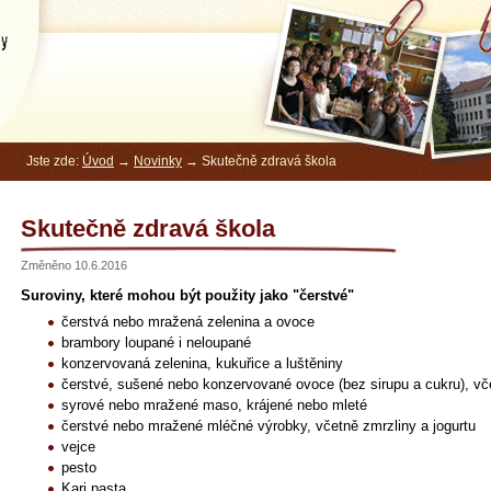
kola
Jste zde:
Úvod
→
Novinky
→ Skutečně zdravá škola
Skutečně zdravá škola
Změněno 10.6.2016
Suroviny, které mohou být použity jako "čerstvé"
čerstvá nebo mražená zelenina a ovoce
brambory loupané i neloupané
konzervovaná zelenina, kukuřice a luštěniny
čerstvé, sušené nebo konzervované ovoce (bez sirupu a cukru), vč
syrové nebo mražené maso, krájené nebo mleté
čerstvé nebo mražené mléčné výrobky, včetně zmrzliny a jogurtu
vejce
pesto
Kari pasta