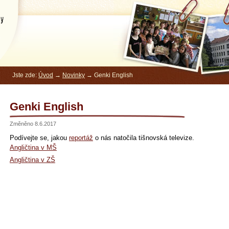
kola
Jste zde:
Úvod
→
Novinky
→ Genki English
Genki English
Změněno 8.6.2017
Podívejte se, jakou
reportáž
o nás natočila tišnovská televize.
Angličtina v MŠ
Angličtina v ZŠ