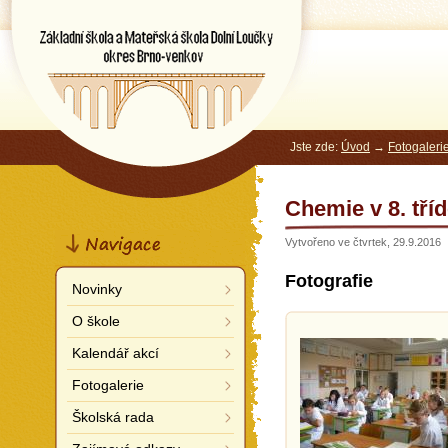
Základní škola a Mateřská škola
Dolní Loučky
okres Brno-venkov
Jste zde:
Úvod
→
Fotogaleri
Chemie v 8. tří
Navigace
Vytvořeno ve čtvrtek, 29.9.2016
Fotografie
Novinky
O škole
Kalendář akcí
Fotogalerie
Školská rada