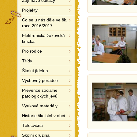
Zajímavé odkazy
Projekty
ZŠ
Co se u nás děje ve šk.
roce 2016/2017
Elektronická žákovská
knížka
Pro rodiče
Třídy
Školní jídelna
Výchovný poradce
Prevence sociálně
patologických jevů
Výukové materiály
Historie školství v obci
Tělocvična
Školní družina